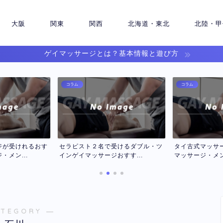
大阪
関東
関西
北海道・東北
北陸・甲
ゲイマッサージとは？基本情報と遊び方
コラム
コラム
受けるダブル・ツ
タイ古式マッサージのおすすめゲイ
アカスリが受け
すす...
マッサージ・メンズマッサ...
ッサージ・メンズ
ATEGORY ―