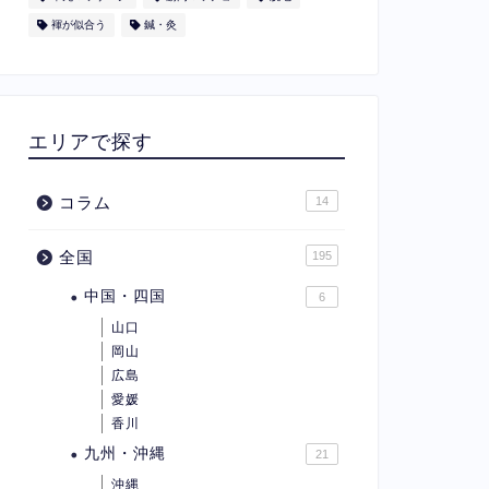
褌が似合う
鍼・灸
エリアで探す
コラム
14
全国
195
中国・四国
6
山口
岡山
広島
愛媛
香川
九州・沖縄
21
沖縄