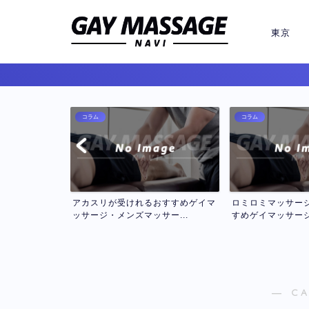
東京
コラム
コラム
おすすめゲイマ
ロミロミマッサージが受けれるおす
セラピスト２名で
ー...
すめゲイマッサージ・メン...
インゲイマッサージお
― C