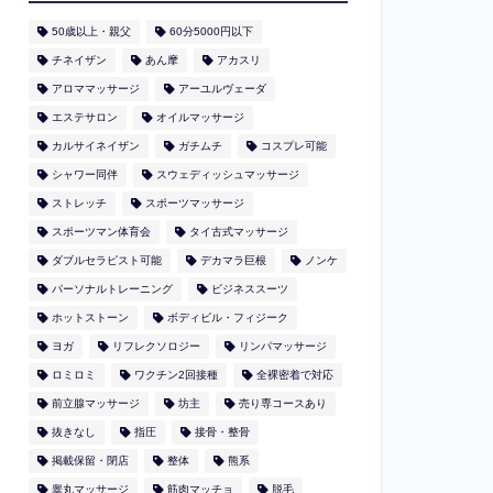
50歳以上・親父
60分5000円以下
​チネイザン
あん摩
アカスリ
アロママッサージ
アーユルヴェーダ
エステサロン
オイルマッサージ
カルサイネイザン
ガチムチ
コスプレ可能
シャワー同伴
スウェディッシュマッサージ
ストレッチ
スポーツマッサージ
スポーツマン体育会
タイ古式マッサージ
ダブルセラピスト可能
デカマラ巨根
ノンケ
パーソナルトレーニング
ビジネススーツ
ホットストーン
ボディビル・フィジーク
ヨガ
リフレクソロジー
リンパマッサージ
ロミロミ
ワクチン2回接種
全裸密着で対応
前立腺マッサージ
坊主
売り専コースあり
抜きなし
指圧
接骨・整骨
掲載保留・閉店
整体
熊系
睾丸マッサージ
筋肉マッチョ
脱毛