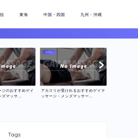
信
東海
中国・四国
九州・沖縄
コラム
コラム
れるおすすめゲイマ
ロミロミマッサージが受けれるおす
セラピスト２
マッサー...
すめゲイマッサージ・メン...
インゲイマッサ
Tags