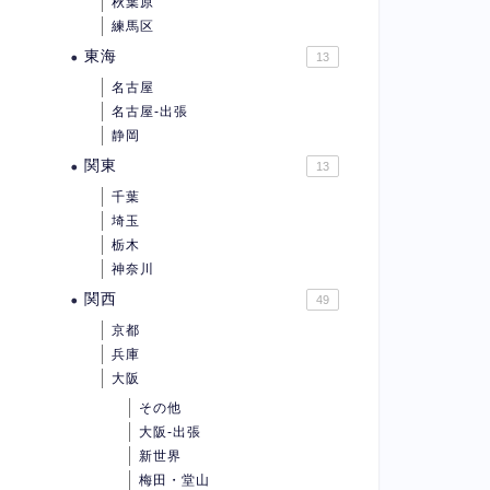
秋葉原
練馬区
東海
13
名古屋
名古屋-出張
静岡
関東
13
千葉
埼玉
栃木
神奈川
関西
49
京都
兵庫
大阪
その他
大阪-出張
新世界
梅田・堂山