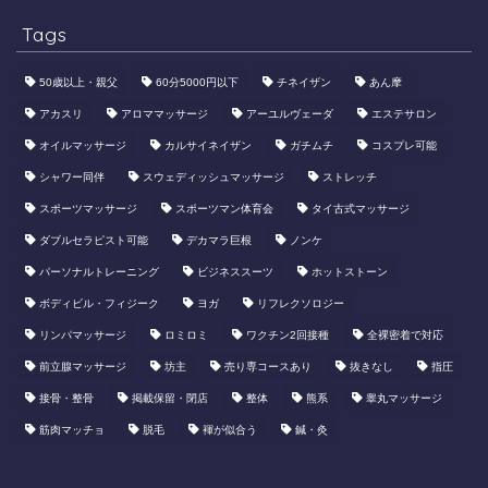
Tags
50歳以上・親父
60分5000円以下
​チネイザン
あん摩
アカスリ
アロママッサージ
アーユルヴェーダ
エステサロン
オイルマッサージ
カルサイネイザン
ガチムチ
コスプレ可能
シャワー同伴
スウェディッシュマッサージ
ストレッチ
スポーツマッサージ
スポーツマン体育会
タイ古式マッサージ
ダブルセラピスト可能
デカマラ巨根
ノンケ
パーソナルトレーニング
ビジネススーツ
ホットストーン
ボディビル・フィジーク
ヨガ
リフレクソロジー
リンパマッサージ
ロミロミ
ワクチン2回接種
全裸密着で対応
前立腺マッサージ
坊主
売り専コースあり
抜きなし
指圧
接骨・整骨
掲載保留・閉店
整体
熊系
睾丸マッサージ
筋肉マッチョ
脱毛
褌が似合う
鍼・灸