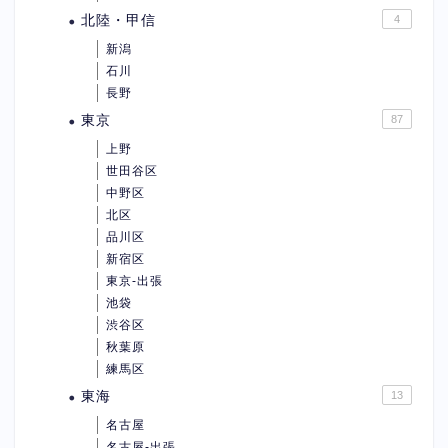
北陸・甲信
4
新潟
石川
長野
東京
87
上野
世田谷区
中野区
北区
品川区
新宿区
東京-出張
池袋
渋谷区
秋葉原
練馬区
東海
13
名古屋
名古屋-出張