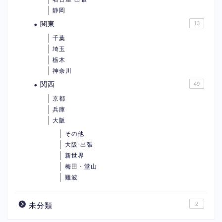
静岡
関東
13
千葉
埼玉
栃木
神奈川
関西
49
京都
兵庫
大阪
その他
大阪-出張
新世界
梅田・堂山
難波
2
未分類