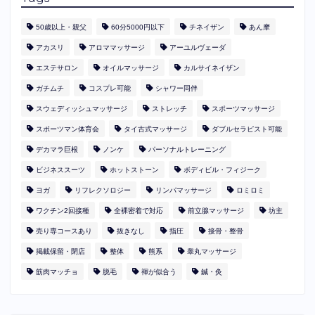
50歳以上・親父
60分5000円以下
​チネイザン
あん摩
アカスリ
アロママッサージ
アーユルヴェーダ
エステサロン
オイルマッサージ
カルサイネイザン
ガチムチ
コスプレ可能
シャワー同伴
スウェディッシュマッサージ
ストレッチ
スポーツマッサージ
スポーツマン体育会
タイ古式マッサージ
ダブルセラピスト可能
デカマラ巨根
ノンケ
パーソナルトレーニング
ビジネススーツ
ホットストーン
ボディビル・フィジーク
ヨガ
リフレクソロジー
リンパマッサージ
ロミロミ
ワクチン2回接種
全裸密着で対応
前立腺マッサージ
坊主
売り専コースあり
抜きなし
指圧
接骨・整骨
掲載保留・閉店
整体
熊系
睾丸マッサージ
筋肉マッチョ
脱毛
褌が似合う
鍼・灸