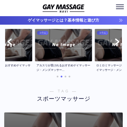
ゲイマッサージとは？基本情報と遊び方
コラム
コラム
ジのおすすめゲイマッサ
アカスリが受けれるおすすめゲイマッサー
ロミロミマッサージが
..
ジ・メンズマッサー...
イマッサージ・メン...
― TAG ―
スポーツマッサージ