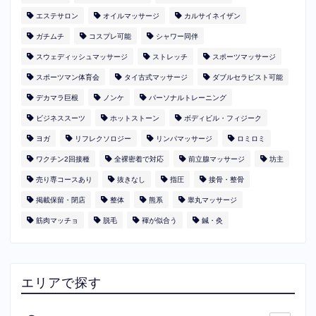
エステサロン
オイルマッサージ
カルサイネイザン
ガチムチ
コスプレ可能
シャワー同伴
スウェディッシュマッサージ
ストレッチ
スポーツマッサージ
スポーツマン体育会
タイ古式マッサージ
ダブルセラピスト可能
デカマラ巨根
ノンケ
パーソナルトレーニング
ビジネススーツ
ホットストーン
ボディビル・フィジーク
ヨガ
リフレクソロジー
リンパマッサージ
ロミロミ
ワクチン2回接種
全裸密着で対応
前立腺マッサージ
坊主
売り専コースあり
抜きなし
指圧
接骨・整骨
掲載保留・閉店
整体
熊系
睾丸マッサージ
筋肉マッチョ
脱毛
褌が似合う
鍼・灸
エリアで探す