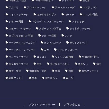
50歳以上・親父
60分5000円以下
​チネイザン
あん摩
アカスリ
アロママッサージ
アーユルヴェーダ
エステサロン
オイルマッサージ
カルサイネイザン
ガチムチ
コスプレ可能
シャワー同伴
スウェディッシュマッサージ
ストレッチ
スポーツマッサージ
スポーツマン体育会
タイ古式マッサージ
ダブルセラピスト可能
デカマラ巨根
ノンケ
パーソナルトレーニング
ビジネススーツ
ホットストーン
ボディビル・フィジーク
ヨガ
リフレクソロジー
リンパマッサージ
ロミロミ
ワクチン2回接種
全裸密着で対応
前立腺マッサージ
坊主
売り専コースあり
抜きなし
指圧
接骨・整骨
掲載保留・閉店
整体
熊系
睾丸マッサージ
筋肉マッチョ
脱毛
褌が似合う
鍼・灸
プライバシーポリシー
お問い合わせ