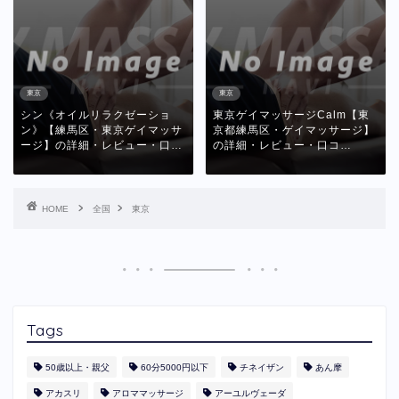
東京
東京
シン《オイルリラクゼーショ
東京ゲイマッサージCalm【東
ン》【練馬区・東京ゲイマッサ
京都練馬区・ゲイマッサージ】
ージ】の詳細・レビュー・口…
の詳細・レビュー・口コ…
HOME
全国
東京
Tags
50歳以上・親父
60分5000円以下
​チネイザン
あん摩
アカスリ
アロママッサージ
アーユルヴェーダ