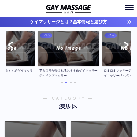
ゲイマッサージとは？基本情報と遊び方
コラム
コラム
ジのおすすめゲイマッサ
アカスリが受けれるおすすめゲイマッサー
ロミロミマッサージが
..
ジ・メンズマッサー...
イマッサージ・メン...
― CATEGORY ―
練馬区