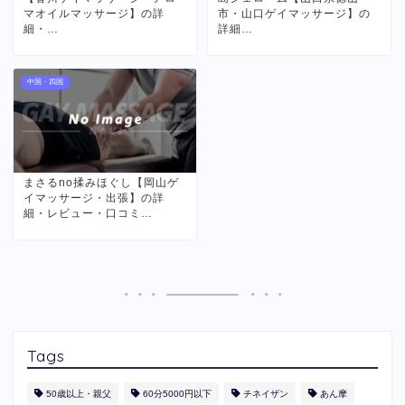
マオイルマッサージ】の詳
市・山口ゲイマッサージ】の
細・…
詳細…
中国・四国
まさるno揉みほぐし【岡山ゲ
イマッサージ・出張】の詳
細・レビュー・口コミ…
Tags
50歳以上・親父
60分5000円以下
​チネイザン
あん摩