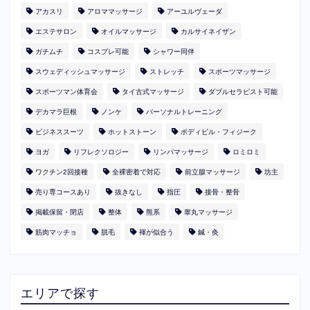
アカスリ
アロママッサージ
アーユルヴェーダ
エステサロン
オイルマッサージ
カルサイネイザン
ガチムチ
コスプレ可能
シャワー同伴
スウェディッシュマッサージ
ストレッチ
スポーツマッサージ
スポーツマン体育会
タイ古式マッサージ
ダブルセラピスト可能
デカマラ巨根
ノンケ
パーソナルトレーニング
ビジネススーツ
ホットストーン
ボディビル・フィジーク
ヨガ
リフレクソロジー
リンパマッサージ
ロミロミ
ワクチン2回接種
全裸密着で対応
前立腺マッサージ
坊主
売り専コースあり
抜きなし
指圧
接骨・整骨
掲載保留・閉店
整体
熊系
睾丸マッサージ
筋肉マッチョ
脱毛
褌が似合う
鍼・灸
エリアで探す