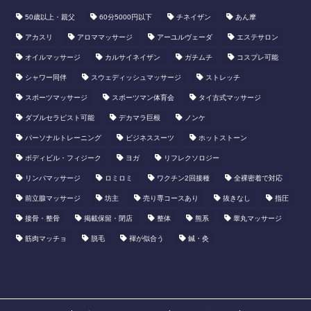
50歳以上・親父
60分5000円以下
​チネイザン
あん摩
アカスリ
アロママッサージ
アーユルヴェーダ
エステサロン
オイルマッサージ
カルサイネイザン
ガチムチ
コスプレ可能
シャワー同伴
スウェディッシュマッサージ
ストレッチ
スポーツマッサージ
スポーツマン体育会
タイ古式マッサージ
ダブルセラピスト可能
デカマラ巨根
ノンケ
パーソナルトレーニング
ビジネススーツ
ホットストーン
ボディビル・フィジーク
ヨガ
リフレクソロジー
リンパマッサージ
ロミロミ
ワクチン2回接種
全裸密着で対応
前立腺マッサージ
坊主
売り専コースあり
抜きなし
指圧
接骨・整骨
掲載保留・閉店
整体
熊系
睾丸マッサージ
筋肉マッチョ
脱毛
褌が似合う
鍼・灸