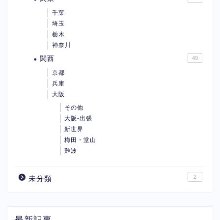
千葉
埼玉
栃木
神奈川
関西
49
京都
兵庫
大阪
その他
大阪-出張
新世界
梅田・堂山
難波
2
未分類
最新記事