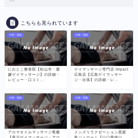
コミ
こちらも見られています
中国・四国
中国・四国
にわとこ整骨院【松山市・愛
ゲイマッサージ専門店 Impact
媛ゲイマッサージ】の詳細・
広島店【広島ゲイマッサー
レビュー・口コミ…
ジ・出張】の詳細・レ…
中国・四国
中国・四国
アロマオイルマッサージ竜癒
メンズリラクゼーション黒髪
【香川ゲイマッサージ・アロ
島ジェローム【山口県徳山