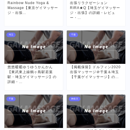
Rainbow Nude Yoga &
出張リラクゼーション
Massage【東京ゲイマッサー
RIRA★Q【埼玉ゲイマッサー
ジ・出張…
ジ・出張】の詳細・レビュ
ー・…
埼玉
千葉
悠悠暖暖ゆうゆうかんかん
【掲載保留】ドルフィン2020
【東武東上線鶴ヶ島駅若葉
出張マッサージ＠千葉＆埼玉
駅・埼玉ゲイマッサージ】の
【千葉ゲイマッサージ】の…
詳細・…
千葉
神奈川