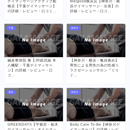
ゲイマッサージアクティブ船
feelgood横浜店【神奈川・横
橋店【千葉ゲイマッサージ】
浜ゲイマッサージ・出張】の
の詳細・レビュー・口コミ…
詳細・レビュー・口コ…
千葉
神奈川
鍼灸整体院 雅【JR総武線 本
【神奈川・横浜・亀頭責め】
八幡駅・千葉ゲイマッサー
男性による男性の為の性感リ
ジ】の詳細・レビュー・口
ラクゼーションサロン『ぐり
コ…
ぐ…
栃木
神奈川
GREENDAYS【宇都宮・栃木
Body Care To-Be【神奈川ゲ
ゲイマッサージ・オイルマッ
イマッサージ】の詳細・レビ