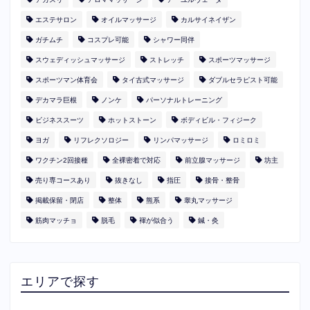
エステサロン
オイルマッサージ
カルサイネイザン
ガチムチ
コスプレ可能
シャワー同伴
スウェディッシュマッサージ
ストレッチ
スポーツマッサージ
スポーツマン体育会
タイ古式マッサージ
ダブルセラピスト可能
デカマラ巨根
ノンケ
パーソナルトレーニング
ビジネススーツ
ホットストーン
ボディビル・フィジーク
ヨガ
リフレクソロジー
リンパマッサージ
ロミロミ
ワクチン2回接種
全裸密着で対応
前立腺マッサージ
坊主
売り専コースあり
抜きなし
指圧
接骨・整骨
掲載保留・閉店
整体
熊系
睾丸マッサージ
筋肉マッチョ
脱毛
褌が似合う
鍼・灸
エリアで探す