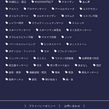
50歳以上・親父
60分5000円以下
​チネイザン
あん摩
アカスリ
アロママッサージ
アーユルヴェーダ
エステサロン
オイルマッサージ
カルサイネイザン
ガチムチ
コスプレ可能
シャワー同伴
スウェディッシュマッサージ
ストレッチ
スポーツマッサージ
スポーツマン体育会
タイ古式マッサージ
ダブルセラピスト可能
デカマラ巨根
ノンケ
パーソナルトレーニング
ビジネススーツ
ホットストーン
ボディビル・フィジーク
ヨガ
リフレクソロジー
リンパマッサージ
ロミロミ
ワクチン2回接種
全裸密着で対応
前立腺マッサージ
坊主
売り専コースあり
抜きなし
指圧
接骨・整骨
掲載保留・閉店
整体
熊系
睾丸マッサージ
筋肉マッチョ
脱毛
褌が似合う
鍼・灸
プライバシーポリシー
お問い合わせ