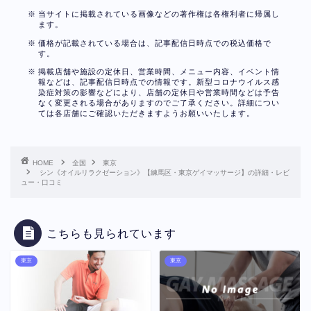
当サイトに掲載されている画像などの著作権は各権利者に帰属し
ます。
価格が記載されている場合は、記事配信日時点での税込価格で
す。
掲載店舗や施設の定休日、営業時間、メニュー内容、イベント情
報などは、記事配信日時点での情報です。新型コロナウイルス感
染症対策の影響などにより、店舗の定休日や営業時間などは予告
なく変更される場合がありますのでご了承ください。詳細につい
ては各店舗にご確認いただきますようお願いいたします。
HOME
全国
東京
シン《オイルリラクゼーション》【練馬区・東京ゲイマッサージ】の詳細・レビ
ュー・口コミ
こちらも見られています
東京
東京