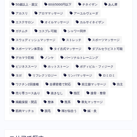
50歳以上・親父
60分5000円以下
​チネイザン
あん摩
アカスリ
アロママッサージ
アーユルヴェーダ
エステサロン
オイルマッサージ
カルサイネイザン
ガチムチ
コスプレ可能
シャワー同伴
スウェディッシュマッサージ
ストレッチ
スポーツマッサージ
スポーツマン体育会
タイ古式マッサージ
ダブルセラピスト可能
デカマラ巨根
ノンケ
パーソナルトレーニング
ビジネススーツ
ホットストーン
ボディビル・フィジーク
ヨガ
リフレクソロジー
リンパマッサージ
ロミロミ
ワクチン2回接種
全裸密着で対応
前立腺マッサージ
坊主
売り専コースあり
抜きなし
指圧
接骨・整骨
掲載保留・閉店
整体
熊系
睾丸マッサージ
筋肉マッチョ
脱毛
褌が似合う
鍼・灸