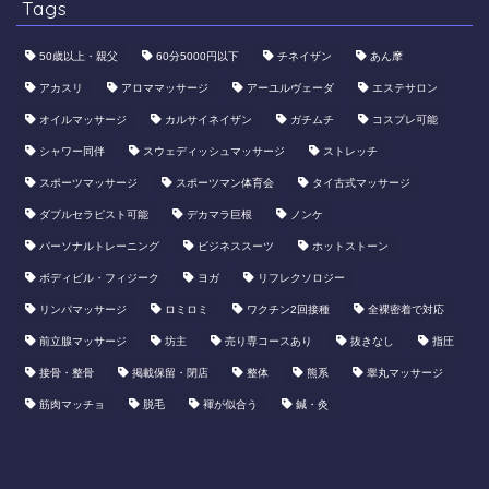
Tags
50歳以上・親父
60分5000円以下
​チネイザン
あん摩
アカスリ
アロママッサージ
アーユルヴェーダ
エステサロン
オイルマッサージ
カルサイネイザン
ガチムチ
コスプレ可能
シャワー同伴
スウェディッシュマッサージ
ストレッチ
スポーツマッサージ
スポーツマン体育会
タイ古式マッサージ
ダブルセラピスト可能
デカマラ巨根
ノンケ
パーソナルトレーニング
ビジネススーツ
ホットストーン
ボディビル・フィジーク
ヨガ
リフレクソロジー
リンパマッサージ
ロミロミ
ワクチン2回接種
全裸密着で対応
前立腺マッサージ
坊主
売り専コースあり
抜きなし
指圧
接骨・整骨
掲載保留・閉店
整体
熊系
睾丸マッサージ
筋肉マッチョ
脱毛
褌が似合う
鍼・灸