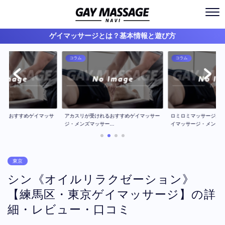
ゲイマッサージとは？基本情報と遊び方
コラム
コラム
ジのおすすめゲイマッサ
アカスリが受けれるおすすめゲイマッサー
ロミロミマッサージが
..
ジ・メンズマッサー...
イマッサージ・メン...
東京
シン《オイルリラクゼーション》
【練馬区・東京ゲイマッサージ】の詳
細・レビュー・口コミ