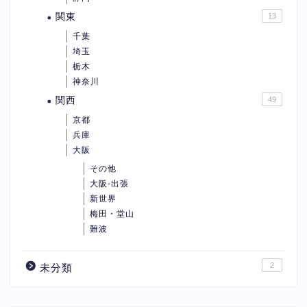
関東
13
千葉
埼玉
栃木
神奈川
関西
49
京都
兵庫
大阪
その他
大阪-出張
新世界
梅田・堂山
難波
2
未分類