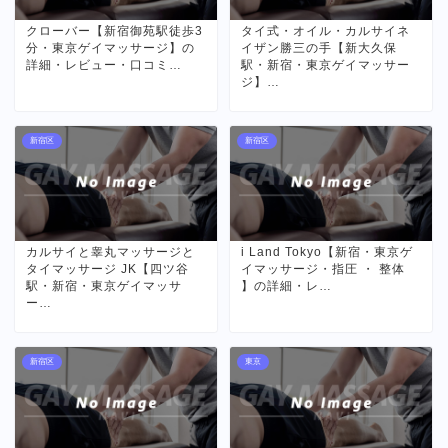
クローバー【新宿御苑駅徒歩3
タイ式・オイル・カルサイネ
分・東京ゲイマッサージ】の
イザン勝三の手【新大久保
詳細・レビュー・口コミ…
駅・新宿・東京ゲイマッサー
ジ】…
新宿区
新宿区
カルサイと睾丸マッサージと
i Land Tokyo【新宿・東京ゲ
タイマッサージ JK【四ツ谷
イマッサージ・指圧 ・ 整体
駅・新宿・東京ゲイマッサ
】の詳細・レ…
ー…
新宿区
東京