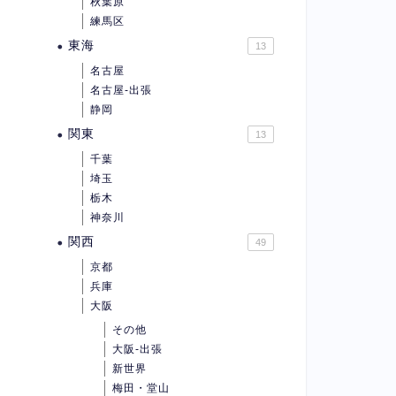
秋葉原
練馬区
東海
13
名古屋
名古屋-出張
静岡
関東
13
千葉
埼玉
栃木
神奈川
関西
49
京都
兵庫
大阪
その他
大阪-出張
新世界
梅田・堂山