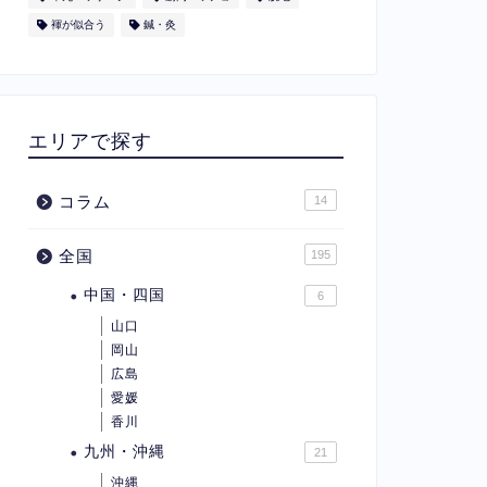
褌が似合う
鍼・灸
エリアで探す
コラム
14
全国
195
中国・四国
6
山口
岡山
広島
愛媛
香川
九州・沖縄
21
沖縄