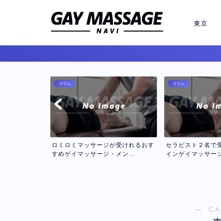
東京
コラム
コラム
ジが受けれるおす
セラピスト２名で受けるダブル・ツ
タイ古式マッサ
メン...
インゲイマッサージおすす...
マッサージ・メン
― C