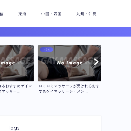
信
東海
中国・四国
九州・沖縄
コラム
サージが受けれるおす
セラピスト２名で受けるダブル・ツ
ージ・メン...
インゲイマッサージおすす...
Tags