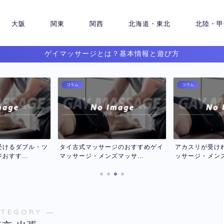
大阪
関東
関西
北海道・東北
北陸・甲
ゲイマッサージとは？基本情報と遊び方
コラム
コラム
ージのおすすめゲイ
アカスリが受けれるおすすめゲイマ
ロミロミマッ
ズマッサ...
ッサージ・メンズマッサー...
すめゲイマッサ
ATEGORY ―