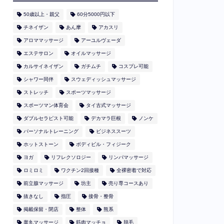
50歳以上・親父
60分5000円以下
​チネイザン
あん摩
アカスリ
アロママッサージ
アーユルヴェーダ
エステサロン
オイルマッサージ
カルサイネイザン
ガチムチ
コスプレ可能
シャワー同伴
スウェディッシュマッサージ
ストレッチ
スポーツマッサージ
スポーツマン体育会
タイ古式マッサージ
ダブルセラピスト可能
デカマラ巨根
ノンケ
パーソナルトレーニング
ビジネススーツ
ホットストーン
ボディビル・フィジーク
ヨガ
リフレクソロジー
リンパマッサージ
ロミロミ
ワクチン2回接種
全裸密着で対応
前立腺マッサージ
坊主
売り専コースあり
抜きなし
指圧
接骨・整骨
掲載保留・閉店
整体
熊系
睾丸マッサージ
筋肉マッチョ
脱毛