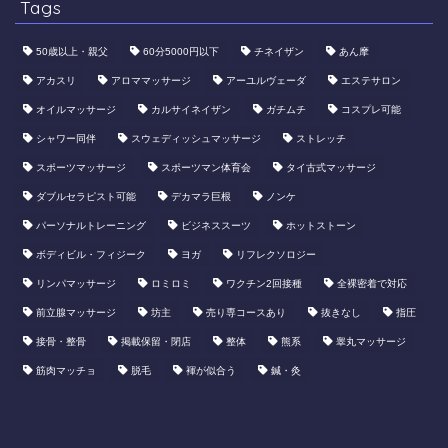
Tags
50歳以上・親父
60分5000円以下
​チネイザン
あん摩
アカスリ
アロママッサージ
アーユルヴェーダ
エステサロン
オイルマッサージ
カルサイネイザン
ガチムチ
コスプレ可能
シャワー同伴
スウェディッシュマッサージ
ストレッチ
スポーツマッサージ
スポーツマン体育会
タイ古式マッサージ
ダブルセラピスト可能
デカマラ巨根
ノンケ
パーソナルトレーニング
ビジネススーツ
ホットストーン
ボディビル・フィジーク
ヨガ
リフレクソロジー
リンパマッサージ
ロミロミ
ワクチン2回接種
全裸密着で対応
前立腺マッサージ
坊主
売り専コースあり
抜きなし
指圧
接骨・整骨
掲載保留・閉店
整体
熊系
睾丸マッサージ
筋肉マッチョ
脱毛
褌が似合う
鍼・灸