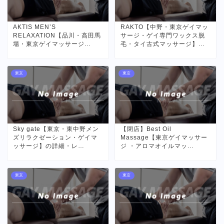
AKTIS MEN’S
RAKTO【中野・東京ゲイマッ
RELAXATION【品川・高田馬
サージ・ゲイ専門ワックス脱
場・東京ゲイマッサージ…
毛・タイ古式マッサージ】…
東京
東京
Sky gate【東京・東中野メン
【閉店】Best Oil
ズリラクゼーション・ゲイマ
Massage【東京ゲイマッサー
ッサージ】の詳細・レ…
ジ ・アロマオイルマッ…
東京
東京