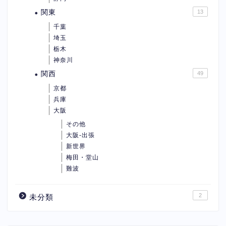
関東
13
千葉
埼玉
栃木
神奈川
関西
49
京都
兵庫
大阪
その他
大阪-出張
新世界
梅田・堂山
難波
2
未分類