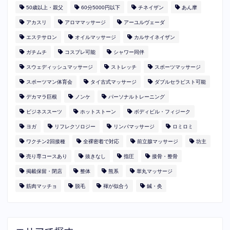
50歳以上・親父
60分5000円以下
​チネイザン
あん摩
アカスリ
アロママッサージ
アーユルヴェーダ
エステサロン
オイルマッサージ
カルサイネイザン
ガチムチ
コスプレ可能
シャワー同伴
スウェディッシュマッサージ
ストレッチ
スポーツマッサージ
スポーツマン体育会
タイ古式マッサージ
ダブルセラピスト可能
デカマラ巨根
ノンケ
パーソナルトレーニング
ビジネススーツ
ホットストーン
ボディビル・フィジーク
ヨガ
リフレクソロジー
リンパマッサージ
ロミロミ
ワクチン2回接種
全裸密着で対応
前立腺マッサージ
坊主
売り専コースあり
抜きなし
指圧
接骨・整骨
掲載保留・閉店
整体
熊系
睾丸マッサージ
筋肉マッチョ
脱毛
褌が似合う
鍼・灸