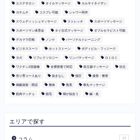
エステサロン
オイルマッサージ
カルサイネイザン
ガチムチ
コスプレ可能
シャワー同伴
スウェディッシュマッサージ
ストレッチ
スポーツマッサージ
スポーツマン体育会
タイ古式マッサージ
ダブルセラピスト可能
デカマラ巨根
ノンケ
パーソナルトレーニング
ビジネススーツ
ホットストーン
ボディビル・フィジーク
ヨガ
リフレクソロジー
リンパマッサージ
ロミロミ
ワクチン2回接種
全裸密着で対応
前立腺マッサージ
坊主
売り専コースあり
抜きなし
指圧
接骨・整骨
掲載保留・閉店
整体
熊系
睾丸マッサージ
筋肉マッチョ
脱毛
褌が似合う
鍼・灸
エリアで探す
14
コラム