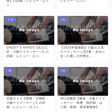
張】の詳細・レビュー・口コ
レビュー・口コミ…
ミ…
その他
大阪
DADDY’S HANDS【住之江
【2025年最新版】大阪の人気
区・大阪ゲイマッサージ】の
ゲイマッサージ店5選 – 自分に
詳細・レビュー・口コ…
合った癒しの空間を…
大阪
大阪
武蔵６３４【関西・中崎町・
901治療院【難波・大阪ゲイマ
大阪ゲイマッサージ】の詳
ッサージ・按摩・指圧師・は
細・レビュー・口コミ…
り師・灸師・柔道整復師】…