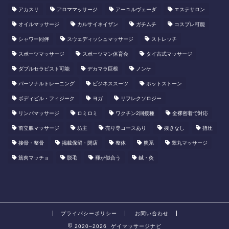
アカスリ
アロママッサージ
アーユルヴェーダ
エステサロン
オイルマッサージ
カルサイネイザン
ガチムチ
コスプレ可能
シャワー同伴
スウェディッシュマッサージ
ストレッチ
スポーツマッサージ
スポーツマン体育会
タイ古式マッサージ
ダブルセラピスト可能
デカマラ巨根
ノンケ
パーソナルトレーニング
ビジネススーツ
ホットストーン
ボディビル・フィジーク
ヨガ
リフレクソロジー
リンパマッサージ
ロミロミ
ワクチン2回接種
全裸密着で対応
前立腺マッサージ
坊主
売り専コースあり
抜きなし
指圧
接骨・整骨
掲載保留・閉店
整体
熊系
睾丸マッサージ
筋肉マッチョ
脱毛
褌が似合う
鍼・灸
プライバシーポリシー
お問い合わせ
2020–2026 ゲイマッサージナビ