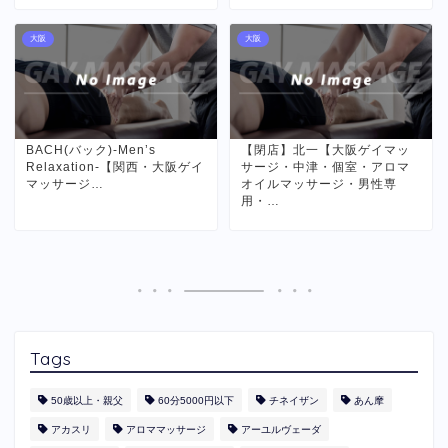
大阪
大阪
BACH(バック)-Men’s
【閉店】北一【大阪ゲイマッ
Relaxation-【関西・大阪ゲイ
サージ・中津・個室・アロマ
マッサージ…
オイルマッサージ・男性専
用・…
Tags
50歳以上・親父
60分5000円以下
​チネイザン
あん摩
アカスリ
アロママッサージ
アーユルヴェーダ