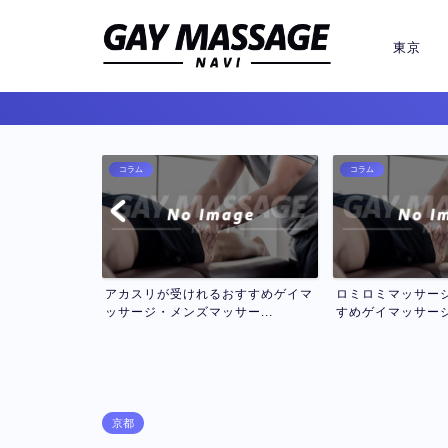
東京
コラム
コラム
おすすめゲイマ
ロミロミマッサージが受けれるおす
セラピスト２名で
ー...
すめゲイマッサージ・メン...
インゲイマッサージお
京都