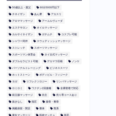
50歳以上・親父
60分5000円以下
​チネイザン
あん摩
アカスリ
アロママッサージ
アーユルヴェーダ
エステサロン
オイルマッサージ
カルサイネイザン
ガチムチ
コスプレ可能
シャワー同伴
スウェディッシュマッサージ
ストレッチ
スポーツマッサージ
スポーツマン体育会
タイ古式マッサージ
ダブルセラピスト可能
デカマラ巨根
ノンケ
パーソナルトレーニング
ビジネススーツ
ホットストーン
ボディビル・フィジーク
ヨガ
リフレクソロジー
リンパマッサージ
ロミロミ
ワクチン2回接種
全裸密着で対応
前立腺マッサージ
坊主
売り専コースあり
抜きなし
指圧
接骨・整骨
掲載保留・閉店
整体
熊系
睾丸マッサージ
筋肉マッチョ
脱毛