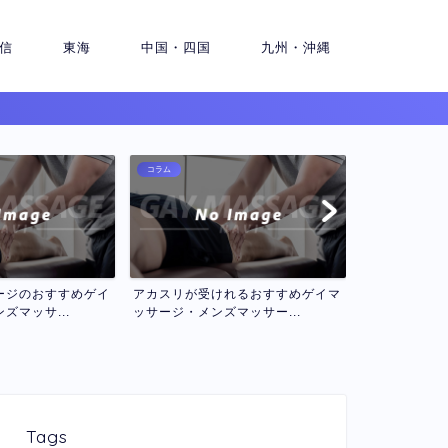
信
東海
中国・四国
九州・沖縄
コラム
コラム
れるおすすめゲイマ
ロミロミマッサージが受けれるおす
セラピスト２
マッサー...
すめゲイマッサージ・メン...
インゲイマッサ
Tags