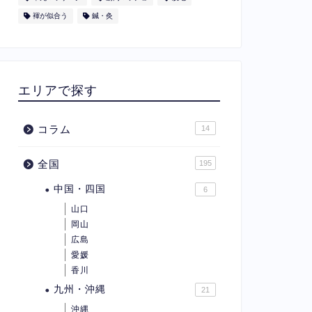
褌が似合う
鍼・灸
エリアで探す
コラム
14
全国
195
中国・四国
6
山口
岡山
広島
愛媛
香川
九州・沖縄
21
沖縄