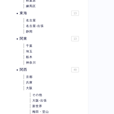
秋葉原
練馬区
東海
13
名古屋
名古屋-出張
静岡
関東
13
千葉
埼玉
栃木
神奈川
関西
49
京都
兵庫
大阪
その他
大阪-出張
新世界
梅田・堂山