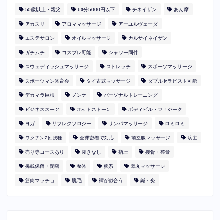
50歳以上・親父
60分5000円以下
​チネイザン
あん摩
アカスリ
アロママッサージ
アーユルヴェーダ
エステサロン
オイルマッサージ
カルサイネイザン
ガチムチ
コスプレ可能
シャワー同伴
スウェディッシュマッサージ
ストレッチ
スポーツマッサージ
スポーツマン体育会
タイ古式マッサージ
ダブルセラピスト可能
デカマラ巨根
ノンケ
パーソナルトレーニング
ビジネススーツ
ホットストーン
ボディビル・フィジーク
ヨガ
リフレクソロジー
リンパマッサージ
ロミロミ
ワクチン2回接種
全裸密着で対応
前立腺マッサージ
坊主
売り専コースあり
抜きなし
指圧
接骨・整骨
掲載保留・閉店
整体
熊系
睾丸マッサージ
筋肉マッチョ
脱毛
褌が似合う
鍼・灸