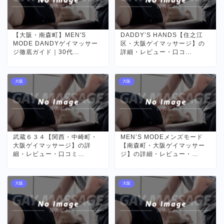
【大阪・南森町】MEN'S
DADDY’S HANDS【住之江
MODE DANDYゲイマッサー
区・大阪ゲイマッサージ】の
ジ徹底ガイド｜30代…
詳細・レビュー・口コ…
大阪
大阪
武蔵６３４【関西・中崎町・
MEN’S MODEメンズモード
大阪ゲイマッサージ】の詳
【南森町・大阪ゲイマッサー
細・レビュー・口コミ…
ジ】の詳細・レビュー・…
大阪
大阪