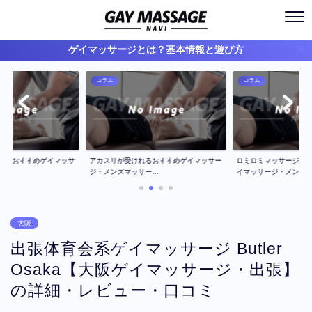
ゲイマッサージとは？基本情報と遊び方
コラム
コラム
ジのおすすめゲイマッサ
アカスリが受けれるおすすめゲイマッサー
ロミロミマッサージが
..
ジ・メンズマッサー...
イマッサージ・メン...
大阪
出張体育会系ゲイマッサージ Butler
Osaka【大阪ゲイマッサージ・出張】
の詳細・レビュー・口コミ