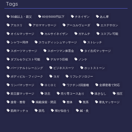
Tags
50歳以上・親父
60分5000円以下
​チネイザン
あん摩
アカスリ
アロママッサージ
アーユルヴェーダ
エステサロン
オイルマッサージ
カルサイネイザン
ガチムチ
コスプレ可能
シャワー同伴
スウェディッシュマッサージ
ストレッチ
スポーツマッサージ
スポーツマン体育会
タイ古式マッサージ
ダブルセラピスト可能
デカマラ巨根
ノンケ
パーソナルトレーニング
ビジネススーツ
ホットストーン
ボディビル・フィジーク
ヨガ
リフレクソロジー
リンパマッサージ
ロミロミ
ワクチン2回接種
全裸密着で対応
前立腺マッサージ
坊主
売り専コースあり
抜きなし
指圧
接骨・整骨
掲載保留・閉店
整体
熊系
睾丸マッサージ
筋肉マッチョ
脱毛
褌が似合う
鍼・灸