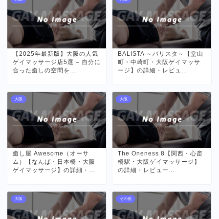
【2025年最新版】大阪の人気
BALISTA ～バリスタ～【堂山
ゲイマッサージ店5選 – 自分に
町・中崎町・大阪ゲイマッサ
合った癒しの空間を…
ージ】の詳細・レビュ…
大阪
大阪
癒し屋 Awesome（オーサ
The Oneness 8【関西・心斎
ム）【なんば・日本橋・大阪
橋駅・大阪ゲイマッサージ】
ゲイマッサージ】の詳細・…
の詳細・レビュー…
大阪
その他