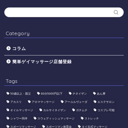
Category
コラム
簡単ゲイマッサージ店舗登録
Tags
50歳以上・親父
60分5000円以下
​チネイザン
あん摩
アカスリ
アロママッサージ
アーユルヴェーダ
エステサロン
オイルマッサージ
カルサイネイザン
ガチムチ
コスプレ可能
シャワー同伴
スウェディッシュマッサージ
ストレッチ
スポーツマッサージ
スポーツマン体育会
タイ古式マッサージ