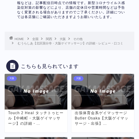
報などは、記事配信日時点での情報です。新型コロナウイルス感
染症対策の影響などにより、店舗の定休日や営業時間などは予告
なく変更される場合がありますのでご了承ください。詳細につい
ては各店舗にご確認いただきますようお願いいたします。
HOME
全国
関西
大阪
その他
むうらしあ【北区国分寺・大阪ゲイマッサージ】の詳細・レビュー・口コミ
こちらも見られています
大阪
大阪
Touch 2 Heal タッチトゥヒー
出張体育会系ゲイマッサージ
ル【中崎町・大阪ゲイマッサ
Butler Osaka【大阪ゲイマッ
ージ】の詳細・…
サージ・出張】…