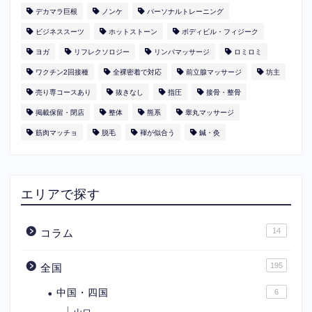
デカマラ巨根
ノンケ
パーソナルトレーニング
ビジネススーツ
ホットストーン
ボディビル・フィジーク
ヨガ
リフレクソロジー
リンパマッサージ
ロミロミ
ワクチン2回接種
全裸密着で対応
前立腺マッサージ
坊主
売り専コースあり
抜きなし
指圧
接骨・整骨
掲載保留・閉店
整体
熊系
睾丸マッサージ
筋肉マッチョ
脱毛
褌が似合う
鍼・灸
エリアで探す
14
コラム
195
全国
中国・四国
6