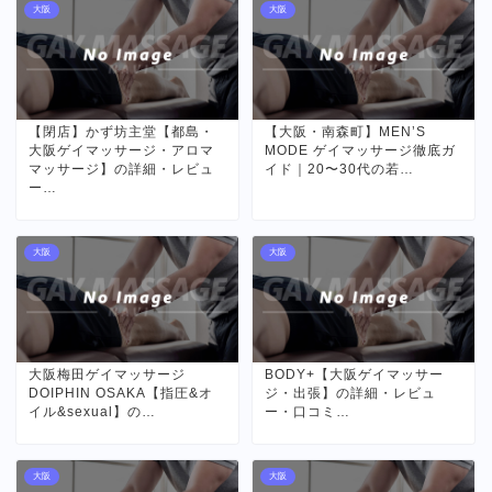
大阪
大阪
【閉店】かず坊主堂【都島・
【大阪・南森町】MEN’S
大阪ゲイマッサージ・アロマ
MODE ゲイマッサージ徹底ガ
マッサージ】の詳細・レビュ
イド｜20〜30代の若…
ー…
大阪
大阪
大阪梅田ゲイマッサージ
BODY+【大阪ゲイマッサー
DOIPHIN OSAKA【指圧&オ
ジ・出張】の詳細・レビュ
イル&sexual】の…
ー・口コミ…
大阪
大阪