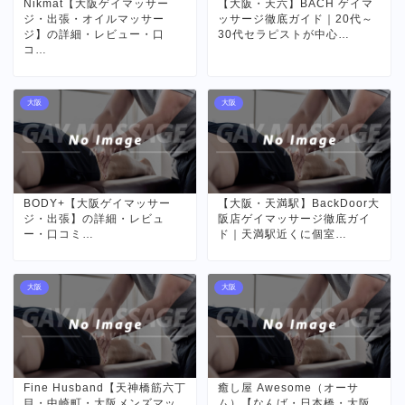
Nikmat【大阪ゲイマッサー
【大阪・天六】BACH ゲイマ
ジ・出張・オイルマッサー
ッサージ徹底ガイド｜20代～
ジ】の詳細・レビュー・口
30代セラピストが中心…
コ…
大阪
大阪
BODY+【大阪ゲイマッサー
【大阪・天満駅】BackDoor大
ジ・出張】の詳細・レビュ
阪店ゲイマッサージ徹底ガイ
ー・口コミ…
ド｜天満駅近くに個室…
大阪
大阪
Fine Husband【天神橋筋六丁
癒し屋 Awesome（オーサ
目・中崎町・大阪メンズマッ
ム）【なんば・日本橋・大阪