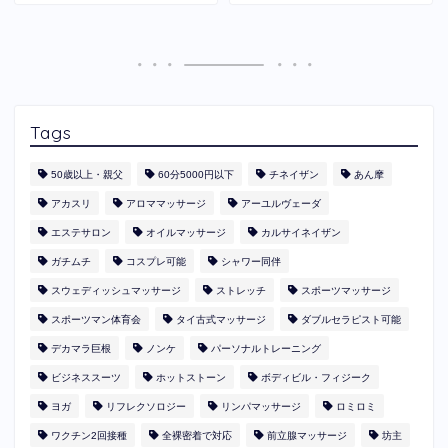
Tags
50歳以上・親父
60分5000円以下
​チネイザン
あん摩
アカスリ
アロママッサージ
アーユルヴェーダ
エステサロン
オイルマッサージ
カルサイネイザン
ガチムチ
コスプレ可能
シャワー同伴
スウェディッシュマッサージ
ストレッチ
スポーツマッサージ
スポーツマン体育会
タイ古式マッサージ
ダブルセラピスト可能
デカマラ巨根
ノンケ
パーソナルトレーニング
ビジネススーツ
ホットストーン
ボディビル・フィジーク
ヨガ
リフレクソロジー
リンパマッサージ
ロミロミ
ワクチン2回接種
全裸密着で対応
前立腺マッサージ
坊主