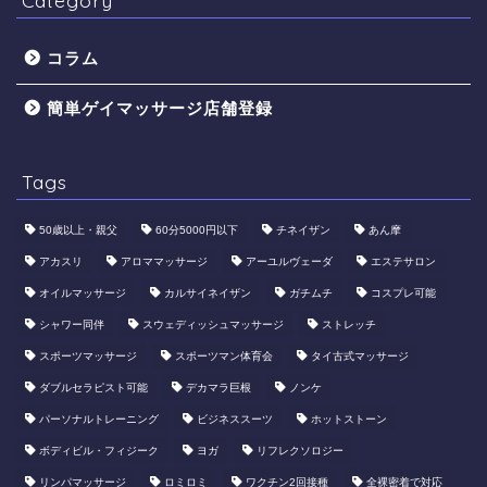
コラム
簡単ゲイマッサージ店舗登録
Tags
50歳以上・親父
60分5000円以下
​チネイザン
あん摩
アカスリ
アロママッサージ
アーユルヴェーダ
エステサロン
オイルマッサージ
カルサイネイザン
ガチムチ
コスプレ可能
シャワー同伴
スウェディッシュマッサージ
ストレッチ
スポーツマッサージ
スポーツマン体育会
タイ古式マッサージ
ダブルセラピスト可能
デカマラ巨根
ノンケ
パーソナルトレーニング
ビジネススーツ
ホットストーン
ボディビル・フィジーク
ヨガ
リフレクソロジー
リンパマッサージ
ロミロミ
ワクチン2回接種
全裸密着で対応