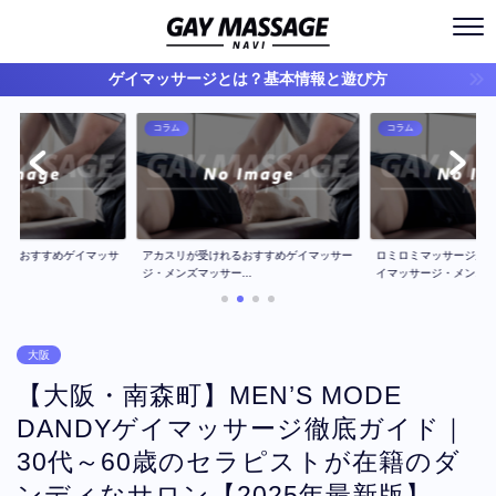
ゲイマッサージとは？基本情報と遊び方
コラム
コラム
ジのおすすめゲイマッサ
アカスリが受けれるおすすめゲイマッサー
ロミロミマッサージが
..
ジ・メンズマッサー...
イマッサージ・メン...
大阪
【大阪・南森町】MEN’S MODE
DANDYゲイマッサージ徹底ガイド｜
30代～60歳のセラピストが在籍のダ
ンディなサロン【2025年最新版】