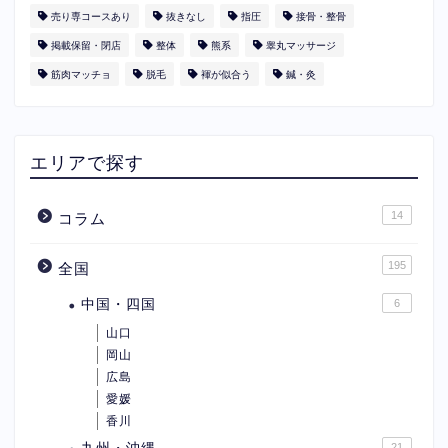
売り専コースあり
抜きなし
指圧
接骨・整骨
掲載保留・閉店
整体
熊系
睾丸マッサージ
筋肉マッチョ
脱毛
褌が似合う
鍼・灸
エリアで探す
14
コラム
195
全国
中国・四国
6
山口
岡山
広島
愛媛
香川
21