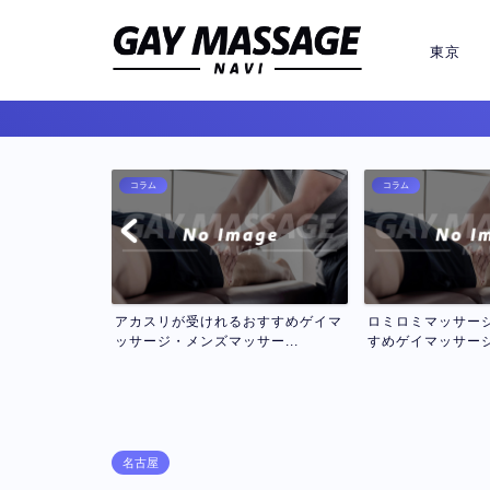
東京
コラム
コラム
おすすめゲイマ
ロミロミマッサージが受けれるおす
セラピスト２名で
ー...
すめゲイマッサージ・メン...
インゲイマッサージお
名古屋