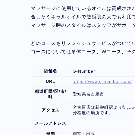
マッサージに使用しているオイルは高級ホホ
合したミネラルオイルで敏感肌の人でも利用
マッサージ時のスタイルはスタッフがサポー
どのコースもリフレッシュサービスがついてい
コースについては単体コース、Wコース、そ
店舗名
G-Number
URL
https://www.g-number.com/
都道府県/区/市/
愛知県名古屋市
町
名古屋店は新栄町駅より徒歩5
アクセス
分程度の場所です。
メールアドレス
–
形態
個室・出張