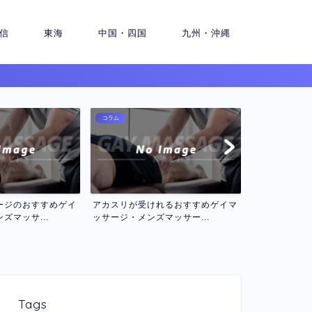
信
東海
中国・四国
九州・沖縄
コラム
コラム
れるおすすめゲイマ
ロミロミマッサージが受けれるおす
セラピスト２
マッサー...
すめゲイマッサージ・メン...
インゲイマッサ
Tags