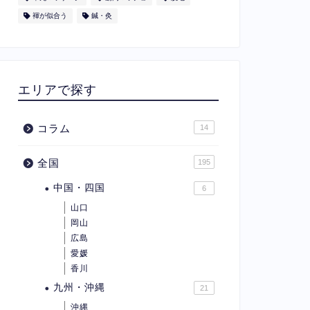
褌が似合う
鍼・灸
エリアで探す
コラム
14
全国
195
中国・四国
6
山口
岡山
広島
愛媛
香川
九州・沖縄
21
沖縄