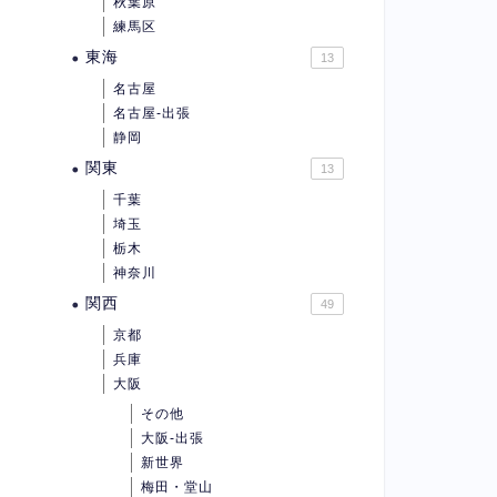
秋葉原
練馬区
東海
13
名古屋
名古屋-出張
静岡
関東
13
千葉
埼玉
栃木
神奈川
関西
49
京都
兵庫
大阪
その他
大阪-出張
新世界
梅田・堂山