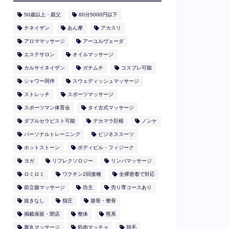
50歳以上・親父
60分5000円以下
​チネイザン
あん摩
アカスリ
アロママッサージ
アーユルヴェーダ
エステサロン
オイルマッサージ
カルサイネイザン
ガチムチ
コスプレ可能
シャワー同伴
スウェディッシュマッサージ
ストレッチ
スポーツマッサージ
スポーツマン体育会
タイ古式マッサージ
ダブルセラピスト可能
デカマラ巨根
ノンケ
パーソナルトレーニング
ビジネススーツ
ホットストーン
ボディビル・フィジーク
ヨガ
リフレクソロジー
リンパマッサージ
ロミロミ
ワクチン2回接種
全裸密着で対応
前立腺マッサージ
坊主
売り専コースあり
抜きなし
指圧
接骨・整骨
掲載保留・閉店
整体
熊系
睾丸マッサージ
筋肉マッチョ
脱毛