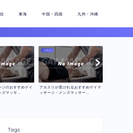
信
東海
中国・四国
九州・沖縄
コラム
コラム
れるおすすめゲイマ
ロミロミマッサージが受けれるおす
セラピスト２
マッサー...
すめゲイマッサージ・メン...
インゲイマッサ
Tags