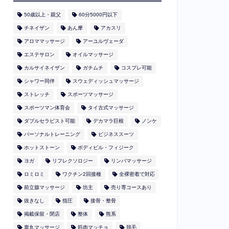
50歳以上・親父
60分5000円以下
​チネイザン
あん摩
アカスリ
アロママッサージ
アーユルヴェーダ
エステサロン
オイルマッサージ
カルサイネイザン
ガチムチ
コスプレ可能
シャワー同伴
スウェディッシュマッサージ
ストレッチ
スポーツマッサージ
スポーツマン体育会
タイ古式マッサージ
ダブルセラピスト可能
デカマラ巨根
ノンケ
パーソナルトレーニング
ビジネススーツ
ホットストーン
ボディビル・フィジーク
ヨガ
リフレクソロジー
リンパマッサージ
ロミロミ
ワクチン2回接種
全裸密着で対応
前立腺マッサージ
坊主
売り専コースあり
抜きなし
指圧
接骨・整骨
掲載保留・閉店
整体
熊系
睾丸マッサージ
筋肉マッチョ
脱毛