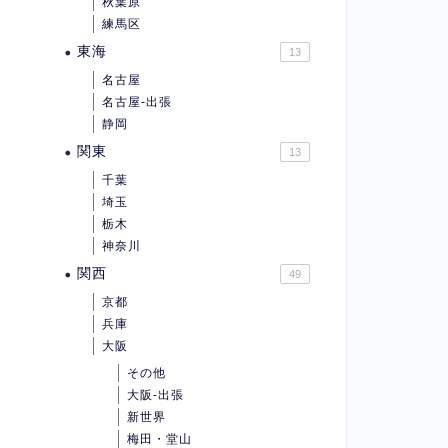
秋葉原
練馬区
東海
13
名古屋
名古屋-出張
静岡
関東
13
千葉
埼玉
栃木
神奈川
関西
49
京都
兵庫
大阪
その他
大阪-出張
新世界
梅田・堂山