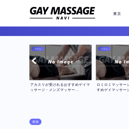
東京
コラム
コラム
おすすめゲイマ
ロミロミマッサージが受けれるおす
セラピスト２名で
ー...
すめゲイマッサージ・メン...
インゲイマッサージお
東海