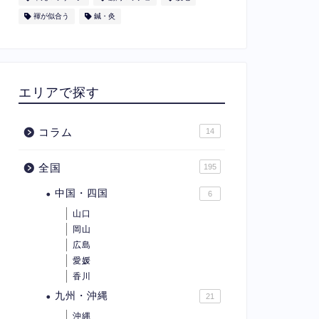
褌が似合う
鍼・灸
エリアで探す
コラム
14
全国
195
中国・四国
6
山口
岡山
広島
愛媛
香川
九州・沖縄
21
沖縄