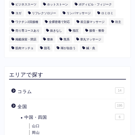
ビジネススーツ
ホットストーン
ボディビル・フィジーク
ヨガ
リフレクソロジー
リンパマッサージ
ロミロミ
ワクチン2回接種
全裸密着で対応
前立腺マッサージ
坊主
売り専コースあり
抜きなし
指圧
接骨・整骨
掲載保留・閉店
整体
熊系
睾丸マッサージ
筋肉マッチョ
脱毛
褌が似合う
鍼・灸
エリアで探す
14
コラム
195
全国
中国・四国
6
山口
岡山