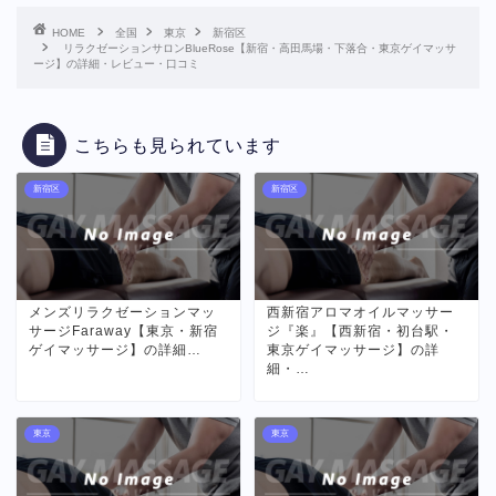
HOME
全国
東京
新宿区
リラクゼーションサロンBlueRose【新宿・高田馬場・下落合・東京ゲイマッサ
ージ】の詳細・レビュー・口コミ
こちらも見られています
新宿区
新宿区
メンズリラクゼーションマッ
西新宿アロマオイルマッサー
サージFaraway【東京・新宿
ジ『楽』【西新宿・初台駅・
ゲイマッサージ】の詳細…
東京ゲイマッサージ】の詳
細・…
東京
東京