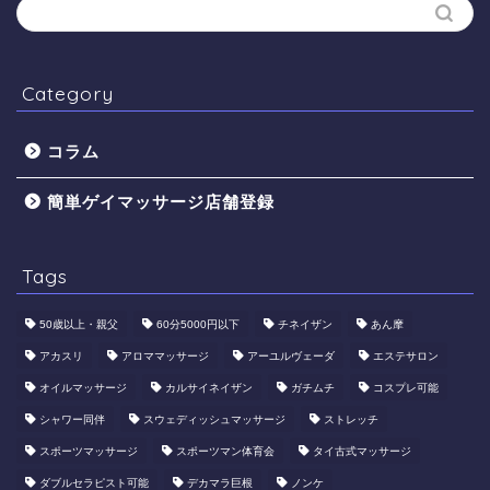
Category
コラム
簡単ゲイマッサージ店舗登録
Tags
50歳以上・親父
60分5000円以下
​チネイザン
あん摩
アカスリ
アロママッサージ
アーユルヴェーダ
エステサロン
オイルマッサージ
カルサイネイザン
ガチムチ
コスプレ可能
シャワー同伴
スウェディッシュマッサージ
ストレッチ
スポーツマッサージ
スポーツマン体育会
タイ古式マッサージ
ダブルセラピスト可能
デカマラ巨根
ノンケ