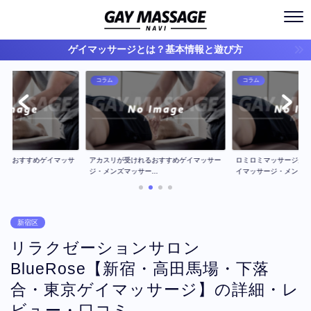
ゲイマッサージとは？基本情報と遊び方
コラム
コラム
ジのおすすめゲイマッサ
アカスリが受けれるおすすめゲイマッサー
ロミロミマッサージが
..
ジ・メンズマッサー...
イマッサージ・メン...
新宿区
リラクゼーションサロン
BlueRose【新宿・高田馬場・下落
合・東京ゲイマッサージ】の詳細・レ
ビュー・口コミ