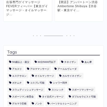
出張専門ゲイマッサージ
【閉店】アンバートーン渋谷
FEVERフィーバー【東京ゲイ
Ambertone Shibuya【渋谷
マッサージ・オイルマッサー
駅・東京ゲイ…
ジ…
Tags
50歳以上・親父
60分5000円以下
​チネイザン
あん摩
アカスリ
アロママッサージ
アーユルヴェーダ
エステサロン
オイルマッサージ
カルサイネイザン
ガチムチ
コスプレ可能
シャワー同伴
スウェディッシュマッサージ
ストレッチ
スポーツマッサージ
スポーツマン体育会
タイ古式マッサージ
ダブルセラピスト可能
デカマラ巨根
ノンケ
パーソナルトレーニング