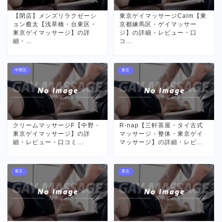
【閉店】メンズリラクゼーシ
東京ゲイマッサージCalm【東
ョン癒太【浅草橋・台東区・
京都練馬区・ゲイマッサー
東京ゲイマッサージ】の詳
ジ】の詳細・レビュー・口
細・…
コ…
中野区
東京
クリームマッサージF【中野・
R-nap【三軒茶屋・タイ古式
東京ゲイマッサージ】の詳
マッサージ・整体・東京ゲイ
細・レビュー・口コミ…
マッサージ】の詳細・レビ…
東京
東京