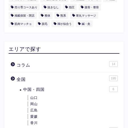
売り専コースあり
抜きなし
指圧
接骨・整骨
掲載保留・閉店
整体
熊系
睾丸マッサージ
筋肉マッチョ
脱毛
褌が似合う
鍼・灸
エリアで探す
14
コラム
195
全国
中国・四国
6
山口
岡山
広島
愛媛
香川