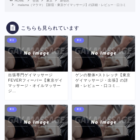
HOME
全国
東京
新宿区
malama（マラマ）【新宿・東京ゲイマッサージ】の詳細・レビュー・口コミ
こちらも見られています
東京
東京
出張専門ゲイマッサージ
ゲンの整体×ストレッチ【東京
FEVERフィーバー【東京ゲイ
ゲイマッサージ・出張】の詳
マッサージ・オイルマッサー
細・レビュー・口コミ…
ジ…
東京
東京