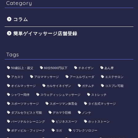
Category
コラム
簡単ゲイマッサージ店舗登録
Tags
50歳以上・親父
60分5000円以下
​チネイザン
あん摩
アカスリ
アロママッサージ
アーユルヴェーダ
エステサロン
オイルマッサージ
カルサイネイザン
ガチムチ
コスプレ可能
シャワー同伴
スウェディッシュマッサージ
ストレッチ
スポーツマッサージ
スポーツマン体育会
タイ古式マッサージ
ダブルセラピスト可能
デカマラ巨根
ノンケ
パーソナルトレーニング
ビジネススーツ
ホットストーン
ボディビル・フィジーク
ヨガ
リフレクソロジー