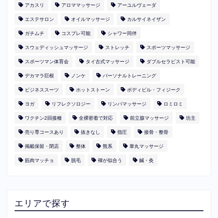
アカスリ
アロママッサージ
アーユルヴェーダ
エステサロン
オイルマッサージ
カルサイネイザン
ガチムチ
コスプレ可能
シャワー同伴
スウェディッシュマッサージ
ストレッチ
スポーツマッサージ
スポーツマン体育会
タイ古式マッサージ
ダブルセラピスト可能
デカマラ巨根
ノンケ
パーソナルトレーニング
ビジネススーツ
ホットストーン
ボディビル・フィジーク
ヨガ
リフレクソロジー
リンパマッサージ
ロミロミ
ワクチン2回接種
全裸密着で対応
前立腺マッサージ
坊主
売り専コースあり
抜きなし
指圧
接骨・整骨
掲載保留・閉店
整体
熊系
睾丸マッサージ
筋肉マッチョ
脱毛
褌が似合う
鍼・灸
エリアで探す