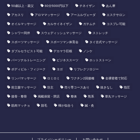
50歳以上・親父
60分5000円以下
​チネイザン
あん摩
アカスリ
アロママッサージ
アーユルヴェーダ
エステサロン
オイルマッサージ
カルサイネイザン
ガチムチ
コスプレ可能
シャワー同伴
スウェディッシュマッサージ
ストレッチ
スポーツマッサージ
スポーツマン体育会
タイ古式マッサージ
ダブルセラピスト可能
デカマラ巨根
ノンケ
パーソナルトレーニング
ビジネススーツ
ホットストーン
ボディビル・フィジーク
ヨガ
リフレクソロジー
リンパマッサージ
ロミロミ
ワクチン2回接種
全裸密着で対応
前立腺マッサージ
坊主
売り専コースあり
抜きなし
指圧
接骨・整骨
掲載保留・閉店
整体
熊系
睾丸マッサージ
筋肉マッチョ
脱毛
褌が似合う
鍼・灸
プライバシーポリシー
お問い合わせ