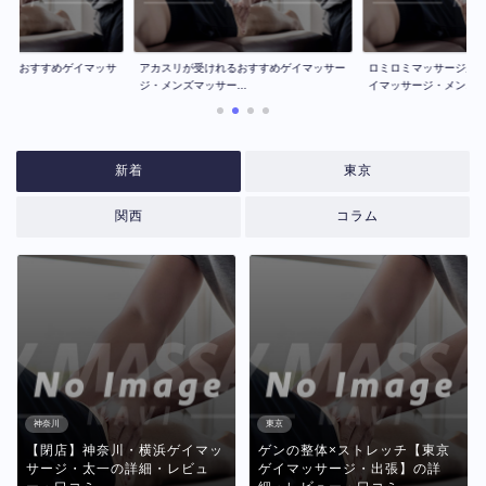
ジのおすすめゲイマッサ
アカスリが受けれるおすすめゲイマッサー
ロミロミマッサージが
..
ジ・メンズマッサー...
イマッサージ・メン...
新着
東京
関西
コラム
神奈川
東京
【閉店】神奈川・横浜ゲイマッ
ゲンの整体×ストレッチ【東京
サージ・太一の詳細・レビュ
ゲイマッサージ・出張】の詳