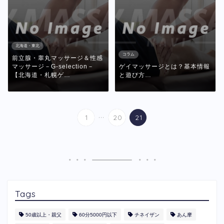
北海道・東北
コラム
前立腺・睾丸マッサージ＆性感
マッサージ－G-selection－
ゲイマッサージとは？基本情報
【北海道・札幌ゲ…
と遊び方…
...
1
20
21
Tags
50歳以上・親父
60分5000円以下
​チネイザン
あん摩